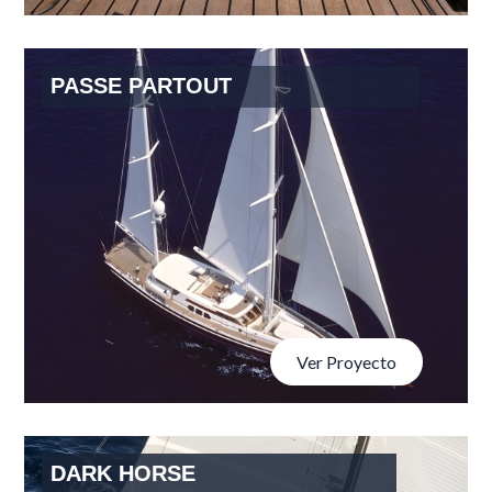
ADRIÁN HOTELES
PASSE PARTOUT
Ver Proyecto
DARK HORSE
DARK HORSE