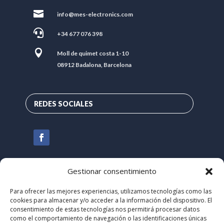

info@mes-electronics.com

+34 677 076 398

Moll de quimet costa 1-10
08912 Badalona, Barcelona
REDES SOCIALES
Gestionar consentimiento
Para ofrecer las mejores experiencias, utilizamos tecnologías como las
cookies para almacenar y/o acceder a la información del dispositivo. El
consentimiento de estas tecnologías nos permitirá procesar datos
como el comportamiento de navegación o las identificaciones únicas
Sitio web creado por innobing.com