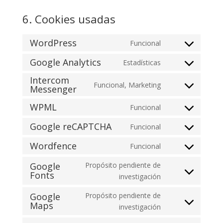
6. Cookies usadas
WordPress
Funcional
Consent
to
Google Analytics
Estadísticas
Consent
service
Intercom
to
wordpress
Funcional, Marketing
Messenger
Consent
service
to
google-
WPML
Funcional
Consent
service
analytics
to
intercom-
Google reCAPTCHA
Funcional
Consent
service
messenger
to
Wordfence
Funcional
wpml
Consent
service
to
Google
Propósito pendiente de
google-
Fonts
service
Consent
investigación
recaptcha
wordfence
to
Google
Propósito pendiente de
service
Maps
Consent
investigación
google-
to
fonts