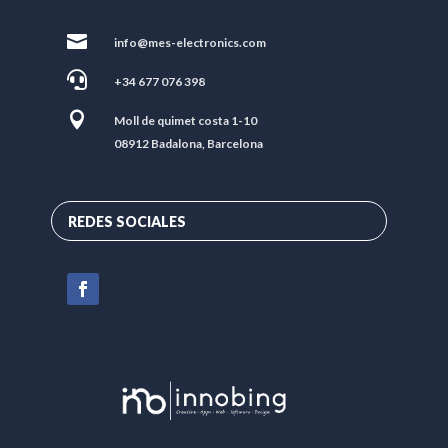

info@mes-electronics.com

+34 677 076 398

Moll de quimet costa 1-10
08912 Badalona, Barcelona
REDES SOCIALES